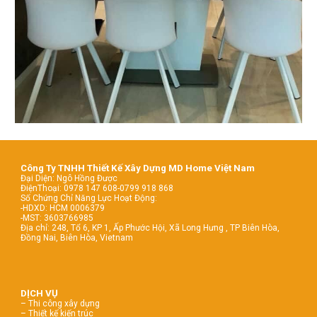
Công Ty TNHH Thiết Kế Xây Dựng MD Home Việt Nam
Đại Diện: Ngô Hồng Được
ĐiệnThoại: 0978 147 608-0799 918 868
Số Chứng Chỉ Năng Lực Hoạt Động:
-HDXD: HCM 0006379
-MST: 3603766985
Địa chỉ: 248, Tổ 6, KP 1, Ấp Phước Hội, Xã Long Hưng , TP Biên Hòa,
Đồng Nai, Biên Hòa, Vietnam
DỊCH VỤ
– Thi công xây dựng
– Thiết kế kiến trúc